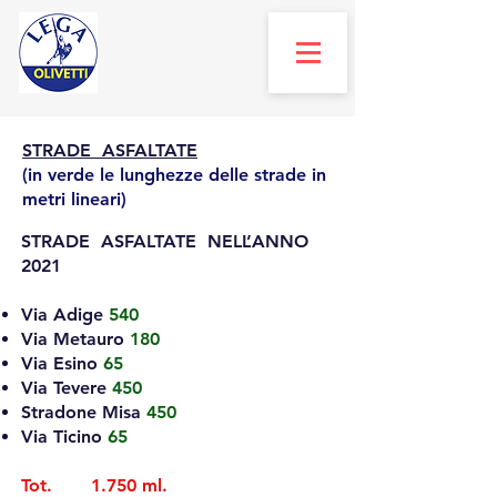
STRADE ASFALTATE
(in verde le lunghezze delle strade in
metri lineari)
STRADE ASFALTATE NELL’ANNO
2021
Via Adige
540
Via Metauro
180
Via Esino
65
Via Tevere
450
Stradone Misa
450
Via Ticino
65
​
Tot. 1.750 ml.