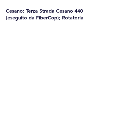
Cesano: Terza Strada Cesano
440
(eseguito da FiberCop); Rotatoria
Strada della Marina (terminata)
Cesanella: marciapiedi Via Tiziano
Roncitelli: Frana superiore
(terminata) Strada Cannella-
Roncitelli;
1300
Tot. 2.430 ml.
Nuovi APL davanti al McDonald, in
Via Stradone Misa in prossimità del
ponte,
in Via Podesti incrocio Piazza Diaz
STRADE ASFALTATE NEL