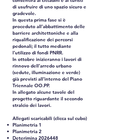
consentirà ai cittadini e ai turisti
di usufruire di uno spazio sicuro e
gradevole.
In questa prima fase si è
proceduto all’abbattimento delle
barriere architettoniche e alla
riqualificazione dei percorsi
pedonali; il tutto mediante
l’utilizzo di fondi PNRR.
In ottobre inizieranno i lavori di
rinnovo dell’arredo urbano
(sedute, illuminazione e verde)
già previsti all’interno del Piano
Triennale OO.PP.
In allegato alcune tavole del
progetto riguardante il secondo
stralcio dei lavori.
Allegati scaricabili (clicca sul cubo)
Planimetria 1
Planimetria 2
Deterimina
2026448