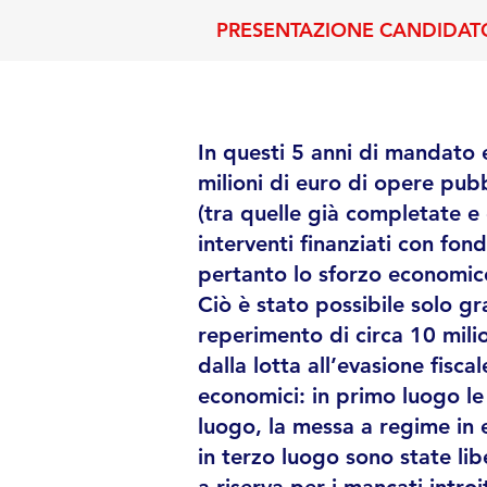
PRESENTAZIONE CANDIDAT
In questi 5 anni di mandato e
milioni di euro di opere pub
(tra quelle già completate e
interventi finanziati con fon
pertanto lo sforzo economico
Ciò è stato possibile solo gra
reperimento di circa 10 milio
dalla lotta all’evasione fisc
economici: in primo luogo le
luogo, la messa a regime in
in terzo luogo sono state l