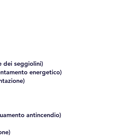
e dei seggiolini)
entamento energetico)
ntazione)
guamento antincendio)
ne)​