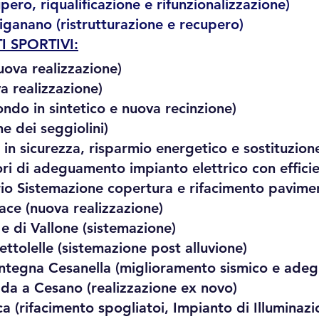
pero, riqualificazione e rifunzionalizzazione)
ganano (ristrutturazione e recupero)
I SPORTIVI:
uova realizzazione)
a realizzazione)
ndo in sintetico e nuova recinzione)
ne dei seggiolini)
in sicurezza, risparmio energetico e sostituzion
ri di adeguamento impianto elettrico con effici
io Sistemazione copertura e rifacimento pavime
ace (nuova realizzazione)
e di Vallone (sistemazione)
ettolelle (sistemazione post alluvione)
ntegna Cesanella (miglioramento sismico e ade
rada a Cesano (realizzazione ex novo)
(rifacimento spogliatoi, Impianto di Illuminazio