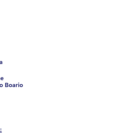
a
ne
o Boario
: