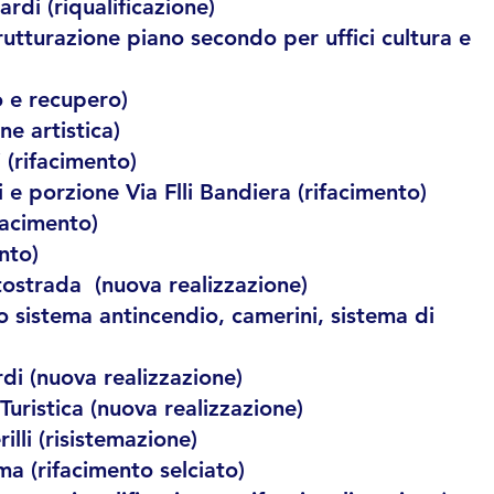
rdi (riqualificazione)
rutturazione piano secondo per uffici cultura e
o e recupero)
e artistica)
 (rifacimento)
e porzione Via Flli Bandiera (rifacimento)
facimento)
nto)
tostrada (nuova realizzazione)
o sistema antincendio, camerini, sistema di
di (nuova realizzazione)
Turistica (nuova realizzazione)
lli (risistemazione)
a (rifacimento selciato)