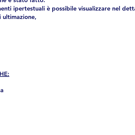
he è stato fatto.
enti ipertestuali è possibile visualizzare nel detta
di ultimazione,
HE:
na