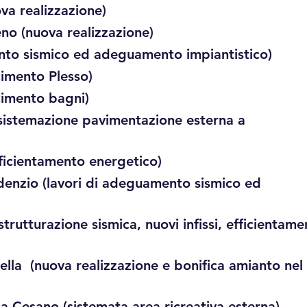
va realizzazione)
leno (nuova realizzazione)
ento sismico ed adeguamento impiantistico)
acimento Plesso)
ifacimento bagni)
 (sistemazione pavimentazione esterna a
fficientamento energetico)
udenzio (lavori di adeguamento sismico ed
strutturazione sismica, nuovi infissi, efficientam
ella (nuova realizzazione e bonifica amianto nel
aria Cesano (sistemata area ricreativa esterna)