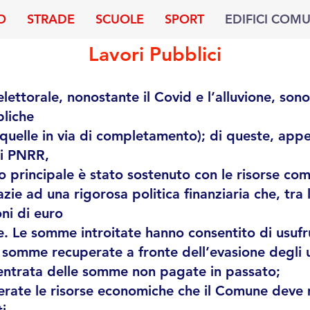
O
STRADE
SCUOLE
SPORT
EDIFICI COM
Lavori Pubblici
lettorale, nonostante il Covid e l’alluvione, sono
bliche
 quelle in via di completamento); di queste, appe
di PNRR,
 principale è stato sostenuto con le risorse com
zie ad una rigorosa politica finanziaria che, tra l
ni di euro
ale. Le somme introitate hanno consentito di usufr
 somme recuperate a fronte dell’evasione degli u
 entrata delle somme non pagate in passato;
iberate le risorse economiche che il Comune dev