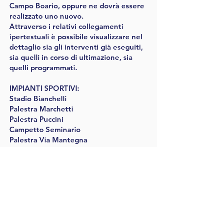
Campo Boario, oppure ne dovrà essere
realizzato uno nuovo.
Attraverso i relativi collegamenti
ipertestuali è possibile visualizzare nel
dettaglio sia gli interventi già eseguiti,
sia quelli in corso di ultimazione, sia
quelli programmati.
IMPIANTI SPORTIVI:
Stadio Bianchelli
Palestra Marchetti
Palestra Puccini
Campetto Seminario
Palestra Via Mantegna
Palestra di Marzocca
Palascherma Marzocca
IN CORSO
DI ESECUZIONE:
Campo di Calcio di Marzocca
Nuova Piscina