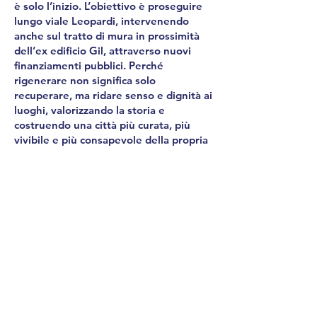
è solo l’inizio. L’obiettivo è proseguire
lungo viale Leopardi, intervenendo
anche sul tratto di mura in prossimità
dell’ex edificio Gil, attraverso nuovi
finanziamenti pubblici. Perché
rigenerare non significa solo
recuperare, ma ridare senso e dignità ai
luoghi, valorizzando la storia e
costruendo una città più curata, più
vivibile e più consapevole della propria
identità.
Lo stato dei luoghi prima e dopo
l’intervento può essere visualizzato
collegandosi al seguente
link:
https://www.nicolaregine.com/mur
a-urbiche