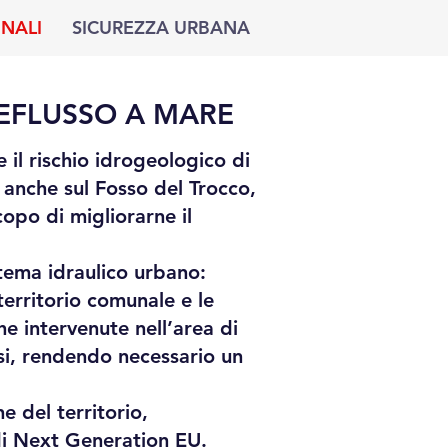
UNALI
SICUREZZA URBANA
DEFLUSSO A MARE
e il rischio idrogeologico di
 anche sul Fosso del Trocco,
copo di migliorarne il
stema idraulico urbano:
territorio comunale e le
he intervenute nell’area di
nsi, rendendo necessario un
e del territorio,
ndi Next Generation EU.