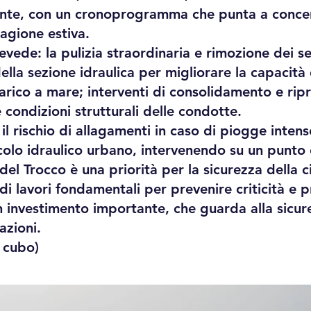
nente, con un cronoprogramma che punta a concent
tagione estiva.
evede: la pulizia straordinaria e rimozione dei s
la sezione idraulica per migliorare la capacità 
arico a mare; interventi di consolidamento e ripri
 condizioni strutturali delle condotte.
e il rischio di allagamenti in caso di piogge inte
icolo idraulico urbano, intervenendo su un punto 
del Trocco è una priorità per la sicurezza della 
a di lavori fondamentali per prevenire criticità e 
n investimento importante, che guarda alla sicu
azioni.
ul cubo)