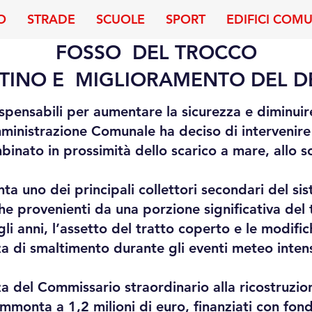
O
STRADE
SCUOLE
SPORT
EDIFICI COM
FOSSO DEL TROCCO
ISTINO E MIGLIORAMENTO DEL 
dispensabili per aumentare la sicurezza e diminuir
Amministrazione Comunale ha deciso di intervenire
mbinato in prossimità dello scarico a mare, allo s
ta uno dei principali collettori secondari del si
he provenienti da una porzione significativa del 
li anni, l’assetto del tratto coperto e le modific
nza di smaltimento durante gli eventi meteo inte
 del Commissario straordinario alla ricostruzion
mmonta a 1,2 milioni di euro, finanziati con fo